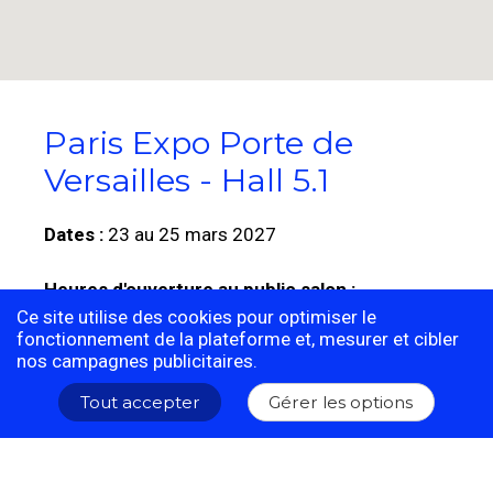
Paris Expo Porte de
Versailles - Hall 5.1
Dates :
23 au 25 mars 2027
Heures d'ouverture au public salon :
Ce site utilise des cookies pour optimiser le
non défini à ce jour
fonctionnement de la plateforme et, mesurer et cibler
nos campagnes publicitaires.
VIPARIS - PORTE DE VERSAILLES
Parc des Expositions - Pavillon 5.1
Tout accepter
Gérer les options
1 place de la Porte de Versailles - 75015 Paris
Voir sur la carte