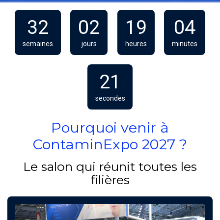
32
02
19
04
semaines
jours
heures
minutes
19
secondes
Pourquoi venir à
ContaminExpo 2027 ?
Le salon qui réunit toutes les
filières