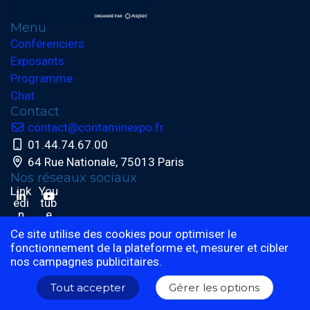
Menu
Conférenciers
Exposants
Programme
Chat
Contact
contact@contaminexpo.fr
01.44.74.67.00
64 Rue Nationale, 75013 Paris
Nos réseaux sociaux
Link
You
edi
tub
n
e
Ce site utilise des cookies pour optimiser le
fonctionnement de la plateforme et, mesurer et cibler
nos campagnes publicitaires.
© 2024 Eventmaker - Tous les droits sont réservés
Tout accepter
Gérer les options
Manage your GDPR options