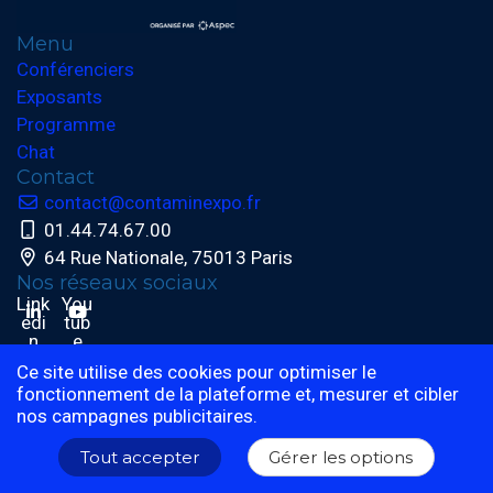
Menu
Conférenciers
Exposants
Programme
Chat
Contact
contact@contaminexpo.fr
01.44.74.67.00
64 Rue Nationale, 75013 Paris
Nos réseaux sociaux
Link
You
edi
tub
n
e
Ce site utilise des cookies pour optimiser le
fonctionnement de la plateforme et, mesurer et cibler
nos campagnes publicitaires.
© 2024 Eventmaker - Tous les droits sont réservés
Tout accepter
Gérer les options
Manage your GDPR options